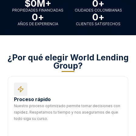
$
0
M+
0
+
PROPIEDADES FINANCIADAS
CIUDADES COLOMBIANAS
0
+
0
+
AÑOS DE EXPERIENCIA
CLIENTES SATISFECHOS
¿Por qué elegir World Lending
Group?
Proceso rápido
Nuestro proceso optimizado permite tomar decisiones con
rapidez. Respetamos tu tiempo y nos aseguramos de que
todo siga su curso.